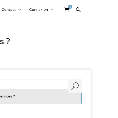
0
Contact
Connexion
s ?
rvices ?