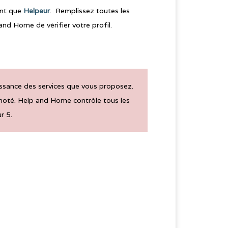
ant que
Helpeur
. Remplissez toutes les
nd Home de vérifier votre profil.
ssance des services que vous proposez.
noté. Help and Home contrôle tous les
r 5.