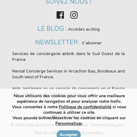
SUIVEZ NOUS !
Facebook
Instagram
LE BLOG :
Accédez au blog
NEWSLETTER :
S'abonner
Services de conciergerie airbnb dans le Sud Ouest de la
France.
Rental Concierge Services in Arcachon Bay, Bordeaux and
South west of France.
Help and Home es un servicio de conserjería en el Bassin
d'Arcachon y en el sudoeste de Francia.
Nous utilisons des cookies pour vous offrir une meilleure
expérience de navigation et pour analyser notre trafic.
Vous consentez à notre
Politique de confidentialité
si vous
continuez à utiliser ce site.
Fait avec
dans le Sud de la France
Vous pouvez activer/désactiver les cookies en cliquant sur
Personnaliser
.
© 2026 Help and Home -
Les 2 Frangines
-
Mentions légales
-
Plan du site
-
CGUV
-
Confidentialité
Accepter