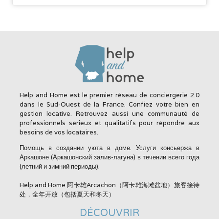
Help and Home est le premier réseau de conciergerie 2.0
dans le Sud-Ouest de la France. Confiez votre bien en
gestion locative. Retrouvez aussi une communauté de
professionnels sérieux et qualitatifs pour répondre aux
besoins de vos locataires.
Помощь в создании уюта в доме. Услуги консьержа в
Аркашоне (Аркашонский залив-лагуна) в течении всего года
(летний и зимний периоды).
Help and Home 阿卡雄Arcachon（阿卡雄海滩盆地）旅客接待
处，全年开放（包括夏天和冬天）
DÉCOUVRIR