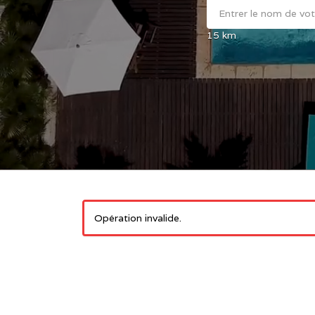
15
km
Opération invalide.