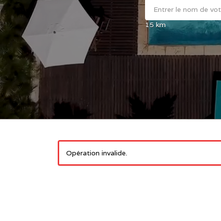
15
km
Opération invalide.